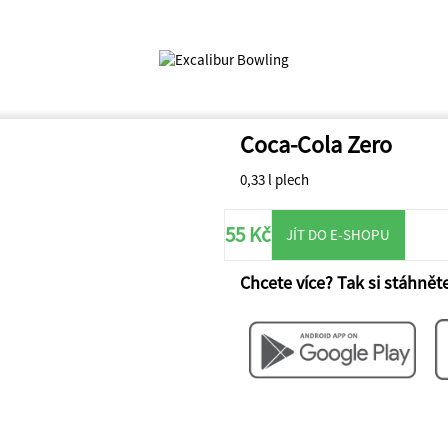
Coca-Cola Zero
0,33 l plech
55 Kč
JÍT DO E-SHOPU
Chcete více? Tak si stáhněte