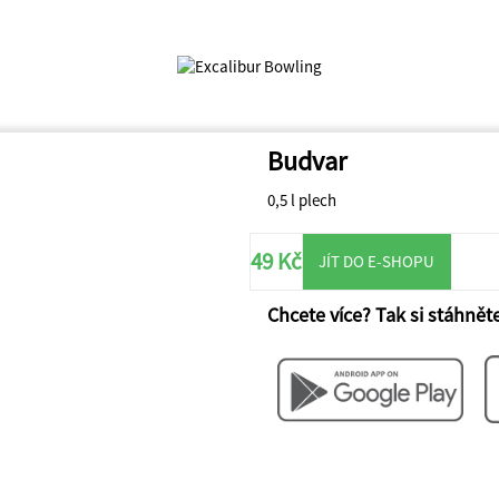
Budvar
0,5 l plech
49 Kč
JÍT DO E-SHOPU
Chcete více? Tak si stáhněte