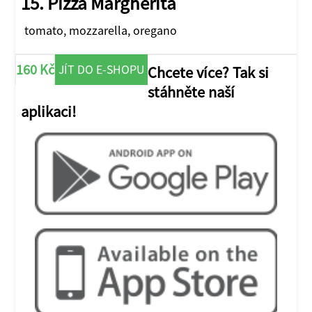
15. Pizza Margherita
tomato, mozzarella, oregano
160 Kč
JÍT DO E-SHOPU
Chcete více? Tak si
stáhněte naší
aplikaci!