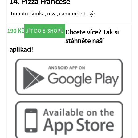
14. Pizza Francese
tomato, šunka, niva, camembert, sýr
190 Kč
JÍT DO E-SHOPU
Chcete více? Tak si
stáhněte naší
aplikaci!