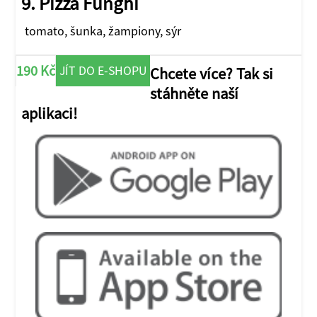
9. Pizza Funghi
tomato, šunka, žampiony, sýr
190 Kč
JÍT DO E-SHOPU
Chcete více? Tak si
stáhněte naší
aplikaci!