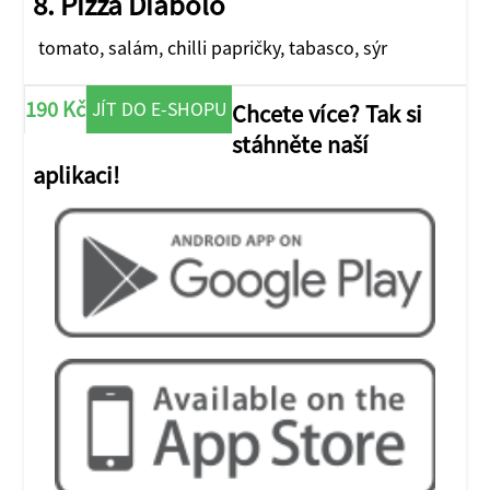
8. Pizza Diabolo
tomato, salám, chilli papričky, tabasco, sýr
190 Kč
JÍT DO E-SHOPU
Chcete více? Tak si
stáhněte naší
aplikaci!